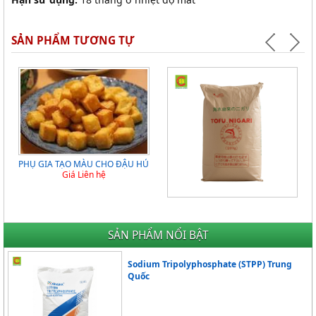
SẢN PHẨM TƯƠNG TỰ
PHỤ GIA TẠO MÀU CHO ĐẬU HỦ
Giá Liên hệ
MUỐI NIGARI (JAPAN) HAY MUỐI
ĐÔNG TỤ ĐẬU HỦ
Giá Liên hệ
SẢN PHẨM NỔI BẬT
Sodium Tripolyphosphate (STPP) Trung
Quốc