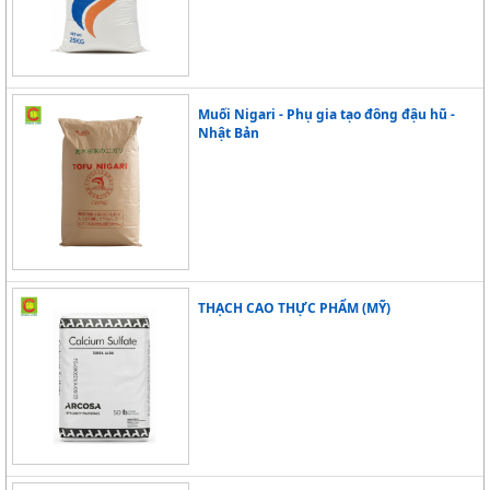
Muối Nigari - Phụ gia tạo đông đậu hũ -
Nhật Bản
THẠCH CAO THỰC PHẨM (MỸ)