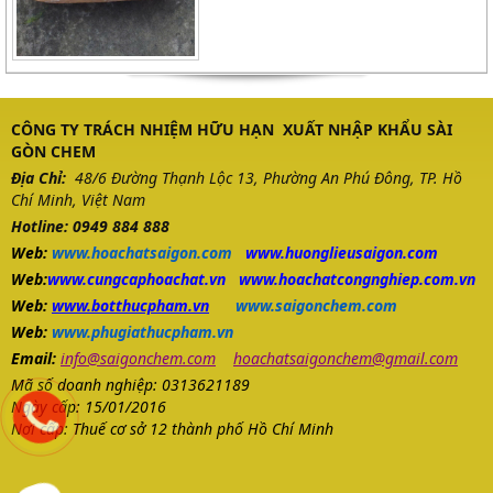
CÔNG TY TRÁCH NHIỆM HỮU HẠN XUẤT NHẬP KHẨU SÀI
GÒN CHEM
Địa Chỉ:
48/6 Đường Thạnh Lộc 13, Phường An Phú Đông, TP. Hồ
Chí Minh, Việt Nam
Hotline: 0949 884 888
Web:
www.hoachatsaigon.com
www.huonglieusaigon.com
Web:
www.cungcaphoachat.vn
www.hoachatcongnghiep.com.vn
Web:
www.botthucpham.vn
www.saigonchem.com
Web:
www.phugiathucpham.vn
Email:
info@saigonchem.com
hoachatsaigonchem@gmail.com
Mã số doanh nghiệp: 0313621189
Ngày cấp: 15/01/2016
Nơi cấp: Thuế cơ sở 12 thành phố Hồ Chí Minh