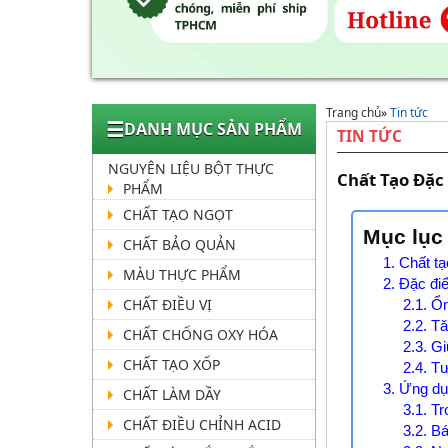
Trang chủ
»
Tin tức
☰
DANH MỤC SẢN PHẨM
TIN TỨC
NGUYÊN LIỆU BỘT THỰC
Chất Tạo Đặc
PHẨM
CHẤT TẠO NGỌT
Mục lục
CHẤT BẢO QUẢN
1. Chất t
MÀU THỰC PHẨM
2. Đặc đi
CHẤT ĐIỀU VỊ
2.1. Ổ
2.2. T
CHẤT CHỐNG OXY HÓA
2.3. G
CHẤT TẠO XỐP
2.4. T
3. Ứng dụ
CHẤT LÀM DẦY
3.1. T
CHẤT ĐIỀU CHỈNH ACID
3.2. B