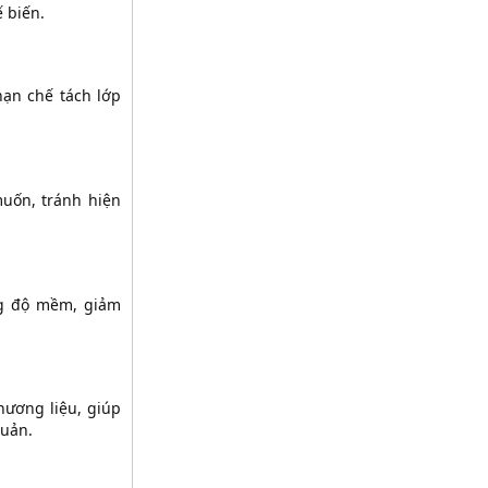
 biến.
hạn chế tách lớp
uốn, tránh hiện
ng độ mềm, giảm
hương liệu, giúp
quản.