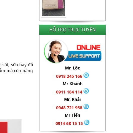
HỖ TRỢ TRỰC TUYẾN
 sốt, sữa hay đồ
Mr. Lộc
phẩm mà còn nâng
0918 245 166
Mr Khánh
0911 184 114
Mr. Khải
0948 721 958
Mr Tiến
0914 68 15 15