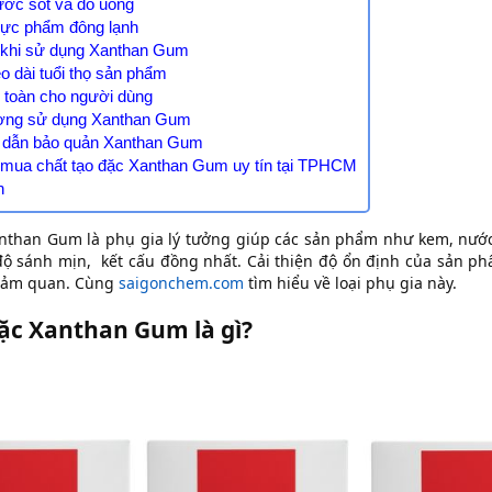
ước sốt và đồ uống
hực phẩm đông lạnh
h khi sử dụng Xanthan Gum
éo dài tuổi thọ sản phẩm
n toàn cho người dùng
lượng sử dụng Xanthan Gum
 dẫn bảo quản Xanthan Gum
ỉ mua chất tạo đặc Xanthan Gum uy tín tại TPHCM
n
than Gum là phụ gia lý tưởng giúp các sản phẩm như kem, nước
ộ sánh mịn, kết cấu đồng nhất. Cải thiện độ ổn định của sản 
 cảm quan. Cùng
saigonchem.com
tìm hiểu về loại phụ gia này.
ặc Xanthan Gum là gì?