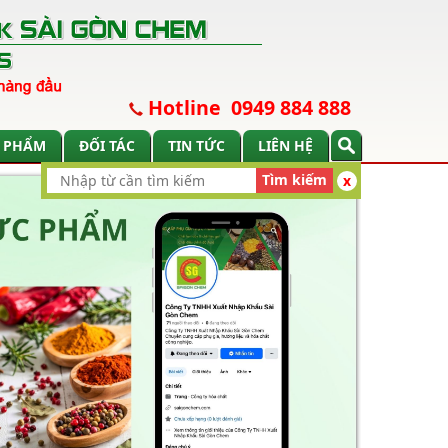
Hotline 0949 884 888
 PHẨM
ĐỐI TÁC
TIN TỨC
LIÊN HỆ
Tìm kiếm
x