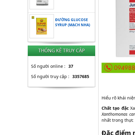
ĐƯỜNG GLUCOSE
SYRUP (MẠCH NHA)
THỐNG KÊ TRUY CẬP
Số người online :
37
Số người truy cập :
3357685
Hiểu rõ khái niệ
Chất tạo đặc
Xa
Xanthomonas cam
nhất trong thực
Đặc điểm n