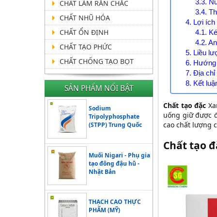
3.3. N
CHẤT LÀM RẮN CHẮC
3.4. T
CHẤT NHŨ HÓA
4. Lợi íc
CHẤT ỔN ĐỊNH
4.1. K
4.2. A
CHẤT TẠO PHỨC
5. Liều 
CHẤT CHỐNG TẠO BỌT
6. Hướng
7. Địa ch
8. Kết luậ
SẢN PHẨM NỔI BẬT
Chất tạo đặc
Xan
Sodium
uống giữ được đ
Tripolyphosphate
cao chất lượng
(STPP) Trung Quốc
Chất tạo đ
Muối Nigari - Phụ gia
tạo đông đậu hũ -
Nhật Bản
THẠCH CAO THỰC
PHẨM (MỸ)