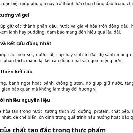
 đặc biệt giúp phụ gia này trở thành lựa chọn hàng đầu trong chế
tương và gel
úp giữ các thành phần dầu, nước và gia vị hòa trộn đồng đều, 
, kem lạnh hay pudding, đảm bảo mang đến hiệu quả lâu dài.
 và kết cấu đồng nhất
úp các món sốt, nước sốt, súp hay sinh tố đạt độ sánh mong m
c phân tách, mang lại kết cấu đồng nhất và ngon miệng hơn.
 thiện kết cấu
ng, bánh ngọt hoặc bánh không gluten, nó giúp giữ nước, tă
ời gian bảo quản mà không làm thay đổi hương vị.
ới nhiều nguyên liệu
hòa tan trong nước, tương thích với đường, protein, chất béo, 
nhất, dễ chế biến, ổn định trong quá trình nấu nướng hoặc bảo 
của chất tạo đặc trong thực phẩm