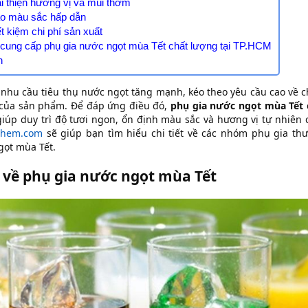
ải thiện hương vị và mùi thơm
ạo màu sắc hấp dẫn
ết kiệm chi phí sản xuất
ỉ cung cấp phụ gia nước ngọt mùa Tết chất lượng tại TP.HCM
n
, nhu cầu tiêu thụ nước ngọt tăng mạnh, kéo theo yêu cầu cao về c
của sản phẩm. Để đáp ứng điều đó,
phụ gia nước ngọt mùa Tết
iúp duy trì độ tươi ngon, ổn định màu sắc và hương vị tự nhiên 
chem.com
sẽ giúp bạn tìm hiểu chi tiết về các nhóm phụ gia th
gọt mùa Tết.
 về phụ gia nước ngọt mùa Tết