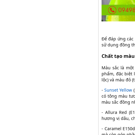
Để đáp ứng các 
sử dụng đồng th
Chất tạo màu
Màu sắc là mộ
phẩm, đặc biệt 
lộc) và màu đỏ 
-
Sunset Yellow
(
có tông màu tươ
màu sắc đồng nh
- Allura Red (E
hương vị dâu, 
- Caramel E150
mà còn góp phần