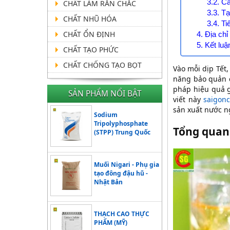
3.2. C
CHẤT LÀM RẮN CHẮC
3.3. T
CHẤT NHŨ HÓA
3.4. Ti
CHẤT ỔN ĐỊNH
4. Địa ch
5. Kết luậ
CHẤT TẠO PHỨC
CHẤT CHỐNG TẠO BỌT
Vào mỗi dịp Tết
năng bảo quản 
pháp hiệu quả g
SẢN PHẨM NỔI BẬT
viết này
saigon
sản xuất nước n
Sodium
Tripolyphosphate
Tổng quan
(STPP) Trung Quốc
Muối Nigari - Phụ gia
tạo đông đậu hũ -
Nhật Bản
THẠCH CAO THỰC
PHẨM (MỸ)