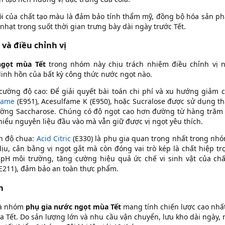
õi của chất tạo màu là đảm bảo tính thẩm mỹ, đồng bộ hóa sản ph
nhạt trong suốt thời gian trưng bày dài ngày trước Tết.
 và điều chỉnh vị
ngọt mùa Tết
trong nhóm này chịu trách nhiệm điều chỉnh vị n
linh hồn của bất kỳ công thức nước ngọt nào.
 cường độ cao: Để giải quyết bài toán chi phí và xu hướng giảm ca
tame
(E951), Acesulfame K (E950), hoặc Sucralose được sử dụng t
ường Saccharose. Chúng có độ ngọt cao hơn đường từ hàng trăm
hiểu nguyên liệu đầu vào mà vẫn giữ được vị ngọt yêu thích.
nh độ chua:
Acid Citric
(E330) là phụ gia quan trọng nhất trong nh
dịu, cân bằng vị ngọt gắt mà còn đóng vai trò kép là chất hiệp t
 pH môi trường, tăng cường hiệu quả ức chế vi sinh vật của c
(E211), đảm bảo an toàn thực phẩm.
n
là nhóm
phụ gia nước ngọt mùa Tết
mang tính chiến lược cao nhất
a Tết. Do sản lượng lớn và nhu cầu vận chuyển, lưu kho dài ngày, 