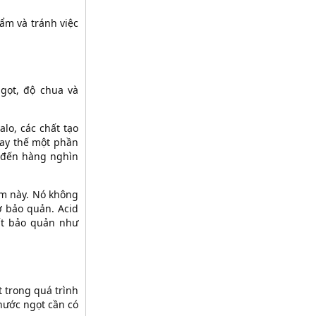
ẩm và tránh việc
gọt, độ chua và
lo, các chất tạo
hay thế một phần
 đến hàng nghìn
óm này. Nó không
rợ bảo quản. Acid
hất bảo quản như
 trong quá trình
nước ngọt cần có