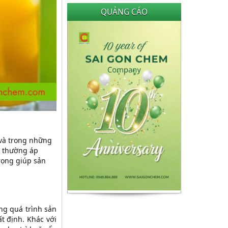
QUẢNG CÁO
c và trong những
g thường áp
rọng giúp sản
ng quá trình sản
t định. Khác với