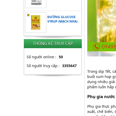
ĐƯỜNG GLUCOSE
SYRUP (MẠCH NHA)
THỐNG KÊ TRUY CẬP
Số người online :
50
Số người truy cập :
3355647
Trong dịp Tết, c
buổi sum họp gi
dụng nhiều giải
phẩm luôn hấp d
Phụ gia nước 
Phụ gia thực ph
xuất, chế biến,