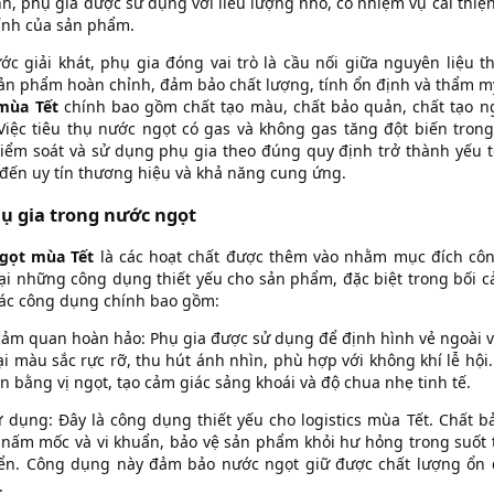
h, phụ gia được sử dụng với liều lượng nhỏ, có nhiệm vụ cải thiện
tính của sản phẩm.
c giải khát, phụ gia đóng vai trò là cầu nối giữa nguyên liệu t
sản phẩm hoàn chỉnh, đảm bảo chất lượng, tính ổn định và thẩm 
mùa Tết
chính bao gồm chất tạo màu, chất bảo quản, chất tạo ng
Việc tiêu thụ nước ngọt có gas và không gas tăng đột biến tron
kiểm soát và sử dụng phụ gia theo đúng quy định trở thành yếu t
 đến uy tín thương hiệu và khả năng cung ứng.
ụ gia trong nước ngọt
gọt mùa Tết
là các hoạt chất được thêm vào nhằm mục đích côn
lại những công dụng thiết yếu cho sản phẩm, đặc biệt trong bối c
ác công dụng chính bao gồm:
 cảm quan hoàn hảo: Phụ gia được sử dụng để định hình vẻ ngoài v
i màu sắc rực rỡ, thu hút ánh nhìn, phù hợp với không khí lễ hội.
 bằng vị ngọt, tạo cảm giác sảng khoái và độ chua nhẹ tinh tế.
ử dụng: Đây là công dụng thiết yếu cho logistics mùa Tết. Chất 
nấm mốc và vi khuẩn, bảo vệ sản phẩm khỏi hư hỏng trong suốt t
yển. Công dụng này đảm bảo nước ngọt giữ được chất lượng ổn đ
.