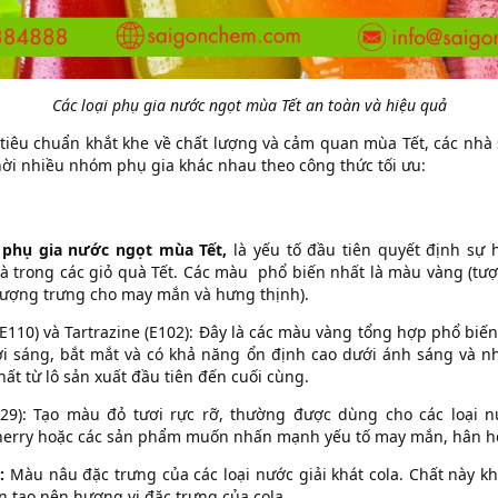
Các loại phụ gia nước ngọt mùa Tết an toàn và hiệu quả
tiêu chuẩn khắt khe về chất lượng và cảm quan mùa Tết, các nhà
ời nhiều nhóm phụ gia khác nhau theo công thức tối ưu:
t
phụ gia nước ngọt mùa Tết,
là yếu tố đầu tiên quyết định sự
là trong các giỏ quà Tết. Các màu phổ biến nhất là màu vàng (tượ
(tượng trưng cho may mắn và hưng thịnh).
E110) và Tartrazine (E102): Đây là các màu vàng tổng hợp phổ biế
i sáng, bắt mắt và có khả năng ổn định cao dưới ánh sáng và n
ất từ lô sản xuất đầu tiên đến cuối cùng.
129): Tạo màu đỏ tươi rực rỡ, thường được dùng cho các loại n
cherry hoặc các sản phẩm muốn nhấn mạnh yếu tố may mắn, hân h
d
:
Màu nâu đặc trưng của các loại nước giải khát cola. Chất này k
 tạo nên hương vị đặc trưng của cola.