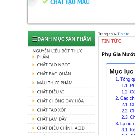
Trang chủ
»
Tin tức
☰
DANH MỤC SẢN PHẨM
TIN TỨC
NGUYÊN LIỆU BỘT THỰC
Phụ Gia Nước
PHẨM
CHẤT TẠO NGỌT
Mục lục
CHẤT BẢO QUẢN
1. Tổng q
MÀU THỰC PHẨM
1.1. P
CHẤT ĐIỀU VỊ
1.2. C
2. Các ch
CHẤT CHỐNG OXY HÓA
2.1. C
CHẤT TẠO XỐP
2.2. Ch
2.3. C
CHẤT LÀM DẦY
3. Lợi íc
CHẤT ĐIỀU CHỈNH ACID
3.1. K