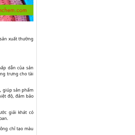
 sản xuất thường
 hấp dẫn của sản
ng trưng cho tài
n, giúp sản phẩm
hiệt độ, đảm bảo
ước giải khát có
oan.
hông chỉ tạo màu