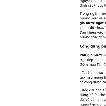
nguyên liệu chín
định các thuộc 
Trong ngành nướ
hương liệu) và 
gia nước ngọt 
chỉnh độ chua. 
Đán khiến việc 
hưởng trực tiếp
Công dụng ph
Phụ gia nước n
trực tiếp mang 
điểm mùa Tết. C
- Tạo hình thức
tạo màu mang lạ
có công dụng cân
- Kéo dài hạn s
dụng để ức chế 
dài và vận chu
người tiêu dùng