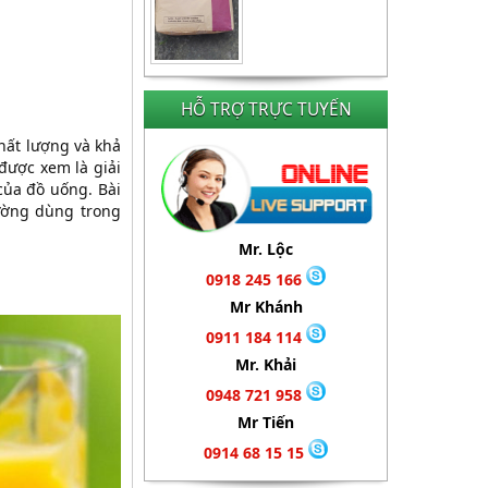
HỖ TRỢ TRỰC TUYẾN
hất lượng và khả
được xem là giải
của đồ uống. Bài
ường dùng trong
Mr. Lộc
0918 245 166
Mr Khánh
0911 184 114
Mr. Khải
0948 721 958
Mr Tiến
0914 68 15 15