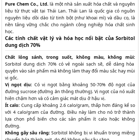
Pure Chem Co., Ltd.
là một nhà sản xuất hóa chất và nguyên
liệu từ thực vật tại Thái Lan. Thái Lan là quốc gia có nguồn
nguyên liệu dồi dào từ tinh bột (như khoai mì) và dầu cọ, là
nền tảng vững chắc cho ngành công nghiệp hóa chất sinh
học.
Các tính chất vật lý và hóa học nổi bật của Sorbitol
dung dịch 70%
Chất lỏng sánh, trong suốt, không màu, không mùi:
Sorbitol dung dịch 70% có vẻ ngoài sạch sẽ, dễ dàng hòa
quyện vào sản phẩm mà không làm thay đổi màu sắc hay mùi
vị gốc.
Vị ngọt dịu:
Có vị ngọt bằng khoảng 50-70% độ ngọt của
đường sucrose (đường ăn thông thường). Vị ngọt của nó xuất
hiện chậm hơn và có cảm giác mát dịu ở hậu vị.
Ít calo:
Cung cấp khoảng 2.6 calo/gram, thấp hơn đáng kể so
với 4 calo/gram của đường. Điều này làm cho nó trở thành
lựa chọn phổ biến cho các sản phẩm ít calo hoặc không
đường.
Không gây sâu răng:
Sorbitol không bị vi khuẩn trong miệng
chuyển hóa thành axit, do đó không gây sâu răng.