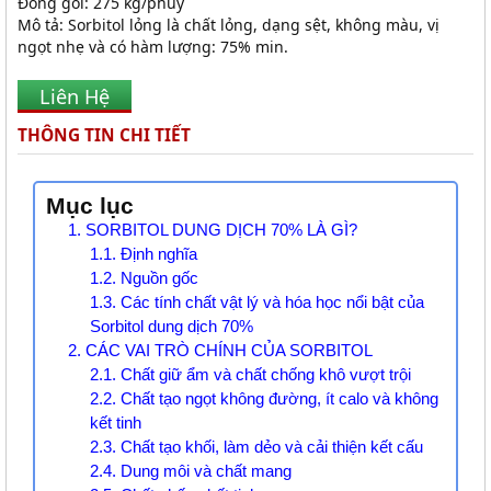
Đóng gói: 275 kg/phuy
Mô tả: Sorbitol lỏng là chất lỏng, dạng sệt, không màu, vị
ngọt nhẹ và có hàm lượng: 75% min.
Liên Hệ
THÔNG TIN CHI TIẾT
Mục lục
1. SORBITOL DUNG DỊCH 70% LÀ GÌ?
1.1. Định nghĩa
1.2. Nguồn gốc
1.3. Các tính chất vật lý và hóa học nổi bật của
Sorbitol dung dịch 70%
2. CÁC VAI TRÒ CHÍNH CỦA SORBITOL
2.1. Chất giữ ẩm và chất chống khô vượt trội
2.2. Chất tạo ngọt không đường, ít calo và không
kết tinh
2.3. Chất tạo khối, làm dẻo và cải thiện kết cấu
2.4. Dung môi và chất mang