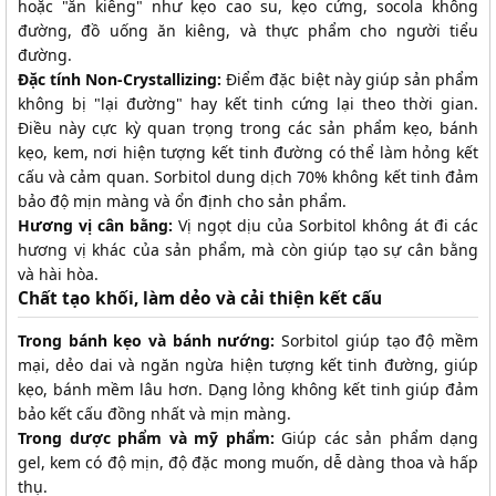
hoặc "ăn kiêng" như kẹo cao su, kẹo cứng, socola không
đường, đồ uống ăn kiêng, và thực phẩm cho người tiểu
đường.
Đặc tính Non-Crystallizing:
Điểm đặc biệt này giúp sản phẩm
không bị "lại đường" hay kết tinh cứng lại theo thời gian.
Điều này cực kỳ quan trọng trong các sản phẩm kẹo, bánh
kẹo, kem, nơi hiện tượng kết tinh đường có thể làm hỏng kết
cấu và cảm quan. Sorbitol dung dịch 70% không kết tinh đảm
bảo độ mịn màng và ổn định cho sản phẩm.
Hương vị cân bằng:
Vị ngọt dịu của Sorbitol không át đi các
hương vị khác của sản phẩm, mà còn giúp tạo sự cân bằng
và hài hòa.
Chất tạo khối, làm dẻo và cải thiện kết cấu
Trong bánh kẹo và bánh nướng:
Sorbitol giúp tạo độ mềm
mại, dẻo dai và ngăn ngừa hiện tượng kết tinh đường, giúp
kẹo, bánh mềm lâu hơn. Dạng lỏng không kết tinh giúp đảm
bảo kết cấu đồng nhất và mịn màng.
Trong dược phẩm và mỹ phẩm:
Giúp các sản phẩm dạng
gel, kem có độ mịn, độ đặc mong muốn, dễ dàng thoa và hấp
thụ.