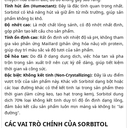
Tính hút ẩm (Humectant):
Đây là đặc tính quan trọng nhất.
Sorbitol có khả năng hút và giữ ẩm từ môi trường, giúp sản
phẩm không bị khô.
Độ nhớt cao:
Là một chất lỏng sánh, có độ nhớt nhất định,
góp phần tạo kết cấu cho sản phẩm.
Tính ổn định cao:
Rất ổn định với nhiệt độ và pH, không tham
gia vào phản ứng Maillard (phản ứng hóa nâu) với protein,
giúp duy trì màu sắc và độ tươi của sản phẩm.
Dễ hòa tan:
Do đã ở dạng dung dịch, việc hòa tan và pha
trộn trong sản xuất trở nên cực kỳ dễ dàng, giúp tiết kiệm
thời gian và công sức.
Đặc biệt: Không kết tinh (Non-Crystallizing):
Đây là ưu điểm
vượt trội của sản phẩm này. Khác với Sorbitol dạng bột hoặc
các loại đường khác có thể kết tinh lại trong sản phẩm theo
thời gian (làm cứng kẹo, tạo hạt trong kem), Sorbitol dung
dịch 70% loại không kết tinh duy trì độ ổn định dạng lỏng,
đảm bảo kết cấu sản phẩm luôn mịn màng và không bị "lại
đường".
CÁC VAI TRÒ CHÍNH CỦA SORBITOL