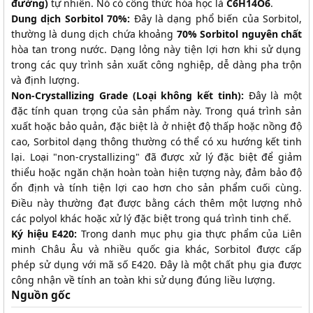
đường)
tự nhiên. Nó có công thức hóa học là
C6H14O6
.
Dung dịch Sorbitol 70%:
Đây là dạng phổ biến của Sorbitol,
thường là dung dịch chứa khoảng
70% Sorbitol nguyên chất
hòa tan trong nước. Dạng lỏng này tiện lợi hơn khi sử dụng
trong các quy trình sản xuất công nghiệp, dễ dàng pha trộn
và định lượng.
Non-Crystallizing Grade (Loại không kết tinh):
Đây là một
đặc tính quan trọng của sản phẩm này. Trong quá trình sản
xuất hoặc bảo quản, đặc biệt là ở nhiệt độ thấp hoặc nồng độ
cao, Sorbitol dạng thông thường có thể có xu hướng kết tinh
lại. Loại "non-crystallizing" đã được xử lý đặc biệt để giảm
thiểu hoặc ngăn chặn hoàn toàn hiện tượng này, đảm bảo độ
ổn định và tính tiện lợi cao hơn cho sản phẩm cuối cùng.
Điều này thường đạt được bằng cách thêm một lượng nhỏ
các polyol khác hoặc xử lý đặc biệt trong quá trình tinh chế.
Ký hiệu E420:
Trong danh mục phụ gia thực phẩm của Liên
minh Châu Âu và nhiều quốc gia khác, Sorbitol được cấp
phép sử dụng với mã số E420. Đây là một chất phụ gia được
công nhận về tính an toàn khi sử dụng đúng liều lượng.
Nguồn gốc