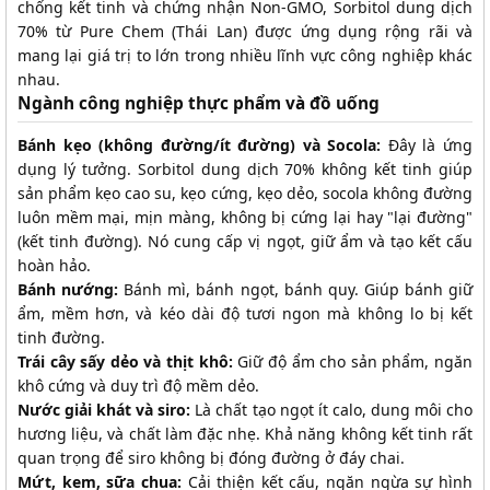
chống kết tinh và chứng nhận Non-GMO, Sorbitol dung dịch
70% từ Pure Chem (Thái Lan) được ứng dụng rộng rãi và
mang lại giá trị to lớn trong nhiều lĩnh vực công nghiệp khác
nhau.
Ngành công nghiệp thực phẩm và đồ uống
Bánh kẹo (không đường/ít đường) và Socola:
Đây là ứng
dụng lý tưởng. Sorbitol dung dịch 70% không kết tinh giúp
sản phẩm kẹo cao su, kẹo cứng, kẹo dẻo, socola không đường
luôn mềm mại, mịn màng, không bị cứng lại hay "lại đường"
(kết tinh đường). Nó cung cấp vị ngọt, giữ ẩm và tạo kết cấu
hoàn hảo.
Bánh nướng:
Bánh mì, bánh ngọt, bánh quy. Giúp bánh giữ
ẩm, mềm hơn, và kéo dài độ tươi ngon mà không lo bị kết
tinh đường.
Trái cây sấy dẻo và thịt khô:
Giữ độ ẩm cho sản phẩm, ngăn
khô cứng và duy trì độ mềm dẻo.
Nước giải khát và siro:
Là chất tạo ngọt ít calo, dung môi cho
hương liệu, và chất làm đặc nhẹ. Khả năng không kết tinh rất
quan trọng để siro không bị đóng đường ở đáy chai.
Mứt, kem, sữa chua:
Cải thiện kết cấu, ngăn ngừa sự hình