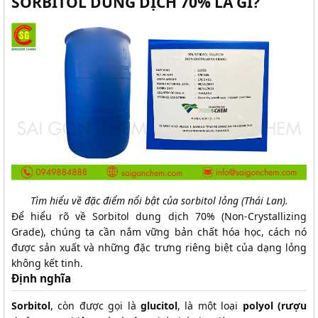
SORBITOL DUNG DỊCH 70% LÀ GÌ?
Tìm hiểu về đặc điểm nổi bật của sorbitol lỏng (Thái Lan).
Để hiểu rõ về Sorbitol dung dịch 70% (Non-Crystallizing
Grade), chúng ta cần nắm vững bản chất hóa học, cách nó
được sản xuất và những đặc trưng riêng biệt của dạng lỏng
không kết tinh.
Định nghĩa
Sorbitol
, còn được gọi là
glucitol
, là một loại
polyol (rượu