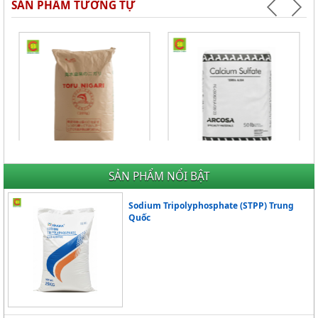
SẢN PHẨM TƯƠNG TỰ
Muối Nigari - Phụ gia tạo đông
THẠCH CAO THỰC PHẨM (MỸ)
SẢN PHẨM NỔI BẬT
đậu hũ - Nhật Bản
Giá Liên hệ
Giá Liên hệ
Sodium Tripolyphosphate (STPP) Trung
Quốc