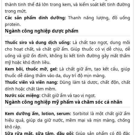
thành tinh thể đá lớn trong kem, và kiểm soát kết tinh đường
trong mứt.
Các sản phẩm dinh dưỡng:
Thanh năng lượng, đồ uống
protein.
Ngành công nghiệp dược phẩm
Thuốc siro và dung dịch uống:
Là chất tạo ngọt, dung môi
cho hoạt chất, và chất giữ ẩm. Giúp thuốc có vị dễ chịu, dễ
uống và giữ ổn định, không bị kết tinh đường gây mất thẩm
mỹ hoặc khó định liều.
Kem bôi, thuốc mỡ, gel:
Là chất giữ ẩm, tạo kết cấu, giúp
thuốc dễ dàng thấm vào da, duy trì độ mịn màng.
Thuốc viên và viên nang:
Dùng làm tá dược, chất độn, chất
dính hoặc chất làm mềm.
Nước súc miệng:
Chất giữ ẩm và tạo vị ngọt.
Ngành công nghiệp mỹ phẩm và chăm sóc cá nhân
Kem dưỡng ẩm, lotion, serum:
Sorbitol là một chất giữ ẩm
hiệu quả, giúp da giữ nước, mềm mại và mịn màng, chống
khô ráp.
Sữa rửa mặt, sữa tắm, dầu gội:
Giúp sản phẩm có độ đặc