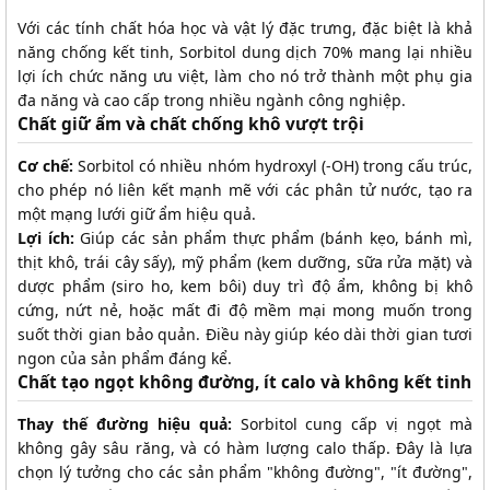
Với các tính chất hóa học và vật lý đặc trưng, đặc biệt là khả
năng chống kết tinh, Sorbitol dung dịch 70% mang lại nhiều
lợi ích chức năng ưu việt, làm cho nó trở thành một phụ gia
đa năng và cao cấp trong nhiều ngành công nghiệp.
Chất giữ ẩm và chất chống khô vượt trội
Cơ chế:
Sorbitol có nhiều nhóm hydroxyl (-OH) trong cấu trúc,
cho phép nó liên kết mạnh mẽ với các phân tử nước, tạo ra
một mạng lưới giữ ẩm hiệu quả.
Lợi ích:
Giúp các sản phẩm thực phẩm (bánh kẹo, bánh mì,
thịt khô, trái cây sấy), mỹ phẩm (kem dưỡng, sữa rửa mặt) và
dược phẩm (siro ho, kem bôi) duy trì độ ẩm, không bị khô
cứng, nứt nẻ, hoặc mất đi độ mềm mại mong muốn trong
suốt thời gian bảo quản. Điều này giúp kéo dài thời gian tươi
ngon của sản phẩm đáng kể.
Chất tạo ngọt không đường, ít calo và không kết tinh
Thay thế đường hiệu quả:
Sorbitol cung cấp vị ngọt mà
không gây sâu răng, và có hàm lượng calo thấp. Đây là lựa
chọn lý tưởng cho các sản phẩm "không đường", "ít đường",