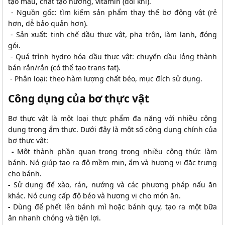
tạo màu, chất tạo hương, vitamin (đôi khi).
- Nguồn gốc: tìm kiếm sản phẩm thay thế bơ động vật (rẻ
hơn, dễ bảo quản hơn).
- Sản xuất: tinh chế dầu thực vật, pha trộn, làm lạnh, đóng
gói.
- Quá trình hydro hóa dầu thực vật: chuyển dầu lỏng thành
bán rắn/rắn (có thể tạo trans fat).
- Phân loại: theo hàm lượng chất béo, mục đích sử dụng.
Công dụng của bơ thực vật
Bơ thực vật là một loại thực phẩm đa năng với nhiều công
dụng trong ẩm thực. Dưới đây là một số công dụng chính của
bơ thực vật:
-
Một thành phần quan trọng trong nhiều công thức làm
bánh. Nó giúp tạo ra độ mềm mịn, ẩm và hương vị đặc trưng
cho bánh.
-
Sử dụng để xào, rán, nướng và các phương pháp nấu ăn
khác. Nó cung cấp độ béo và hương vị cho món ăn.
-
Dùng để phết lên bánh mì hoặc bánh quy, tạo ra một bữa
ăn nhanh chóng và tiện lợi.