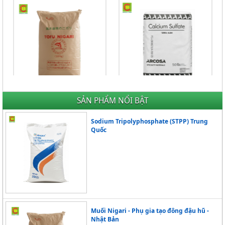
Muối Nigari - Phụ gia tạo đông
THẠCH CAO THỰC PHẨM (MỸ)
SẢN PHẨM NỔI BẬT
đậu hũ - Nhật Bản
Giá Liên hệ
Giá Liên hệ
Sodium Tripolyphosphate (STPP) Trung
Quốc
Muối Nigari - Phụ gia tạo đông đậu hũ -
Nhật Bản